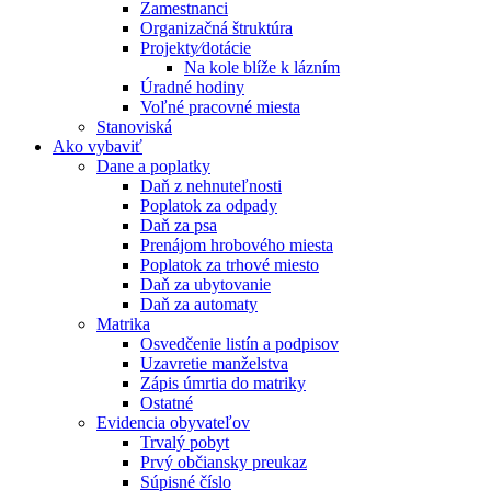
Zamestnanci
Organizačná štruktúra
Projekty⁄dotácie
Na kole blíže k lázním
Úradné hodiny
Voľné pracovné miesta
Stanoviská
Ako vybaviť
Dane a poplatky
Daň z nehnuteľnosti
Poplatok za odpady
Daň za psa
Prenájom hrobového miesta
Poplatok za trhové miesto
Daň za ubytovanie
Daň za automaty
Matrika
Osvedčenie listín a podpisov
Uzavretie manželstva
Zápis úmrtia do matriky
Ostatné
Evidencia obyvateľov
Trvalý pobyt
Prvý občiansky preukaz
Súpisné číslo