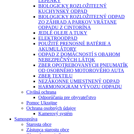
LEPENKY
BIOLOGICKY ROZLOŽITEĽNÝ
KUCHYNSKÝ ODPAD
BIOLOGICKY ROZLOŽITEĽNÝ ODPAD
ZO ZÁHRAD A PARKOV VRÁTANE
ODPADU Z CINTORÍNA
JEDLÉ OLEJE A TUKY
ELEKTROODPAD
POUŽITÉ PRENOSNÉ BATÉRIE A
AKUMULÁTORY
ODPAD Z DOMÁCNOSTÍ S OBAHOM
NEBEZPEČNÝCH LÁTOK
ZBER OPOTREBOVANÝCH PNEUMATÍK
OD OSOBNÉHO MOTOROVÉHO AUTA
ZBER TEXTILU
NEZÁKONNE UMIESTNENÝ ODPAD
HARMONOGRAM VÝVOZU ODPADU
Civilná ochrana
Odporúčania pre obyvateľstvo
Pomoc Ukrajine
Ochrana osobných údajov
Kamerový systém
Samospráva
Starosta obce
Zástupca starostu obce