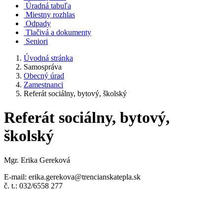
Úradná tabuľa
Miestny rozhlas
Odpady
Tlačivá a dokumenty
Seniori
Úvodná stránka
Samospráva
Obecný úrad
Zamestnanci
Referát sociálny, bytový, školský
Referát sociálny, bytový,
školský
Mgr. Erika Gereková
E-mail: erika.gerekova@trencianskatepla.sk
č. t.: 032/6558 277