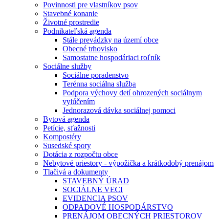
Povinnosti pre vlastníkov psov
Stavebné konanie
Životné prostredie
Podnikateľská agenda
Stále prevádzky na území obce
Obecné trhovisko
Samostatne hospodáriaci roľník
Sociálne služby
Sociálne poradenstvo
Terénna sociálna služba
Podpora výchovy detí ohrozených sociálnym
vylúčením
Jednorazová dávka sociálnej pomoci
Bytová agenda
Petície, sťažnosti
Kompostéry
Susedské spory
Dotácia z rozpočtu obce
Nebytové priestory - výpožička a krátkodobý prenájom
Tlačivá a dokumenty
STAVEBNÝ ÚRAD
SOCIÁLNE VECI
EVIDENCIA PSOV
ODPADOVÉ HOSPODÁRSTVO
PRENÁJOM OBECNÝCH PRIESTOROV