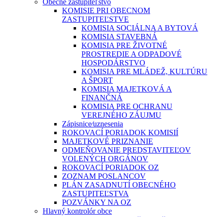
Obecné zastupiteľstvo
KOMISIE PRI OBECNOM
ZASTUPITEĽSTVE
KOMISIA SOCIÁLNA A BYTOVÁ
KOMISIA STAVEBNÁ
KOMISIA PRE ŽIVOTNÉ
PROSTREDIE A ODPADOVÉ
HOSPODÁRSTVO
KOMISIA PRE MLÁDEŽ, KULTÚRU
A ŠPORT
KOMISIA MAJETKOVÁ A
FINANČNÁ
KOMISIA PRE OCHRANU
VEREJNÉHO ZÁUJMU
Zápisnice⁄uznesenia
ROKOVACÍ PORIADOK KOMISIÍ
MAJETKOVÉ PRIZNANIE
ODMEŇOVANIE PREDSTAVITEĽOV
VOLENÝCH ORGÁNOV
ROKOVACÍ PORIADOK OZ
ZOZNAM POSLANCOV
PLÁN ZASADNUTÍ OBECNÉHO
ZASTUPITEĽSTVA
POZVÁNKY NA OZ
Hlavný kontrolór obce