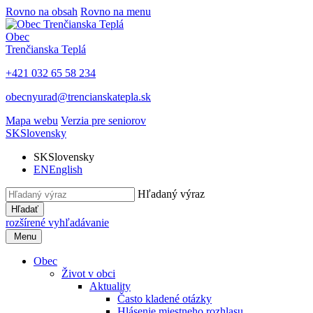
Rovno na obsah
Rovno na menu
Obec
Trenčianska Teplá
+421 032 65 58 234
obecnyurad@trencianskatepla.sk
Mapa webu
Verzia pre seniorov
SK
Slovensky
SK
Slovensky
EN
English
Hľadaný výraz
Hľadať
rozšírené vyhľadávanie
Menu
Obec
Život v obci
Aktuality
Často kladené otázky
Hlásenie miestneho rozhlasu