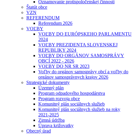
Oznamovanie protispoločenskej činnosti
Štatút obce
VZN
REFERENDUM
Referendum 2026
VOĽBY
VOĽBY DO EURÓPSKEHO PARLAMENTU
2024
VOĽBY PREZIDENTA SLOVENSKEJ
REPUBLIKY 2024
VOĽBY DO ORGÁNOV SAMOSPRÁVY
OBCÍ 2022 - 2026
VOĽBY DO NR SR 2023
Voľby do orgánov samosprávy obcí a voľby do
orgánov samosprávnych krajov 2026
Strategické dokumenty
Územný plán
Program odpadového hospodárstva
Program rozvoja obce
Komunitný plán sociálnych služieb
Komunitný plán sociálnych služieb na roky
2021-2025
Zimná údržba
Úprava križovatky
Obecný úrad