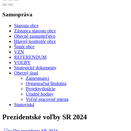
Samospráva
Starosta obce
Zástupca starostu obce
Obecné zastupiteľstvo
Hlavný kontrolór obce
Štatút obce
VZN
REFERENDUM
VOĽBY
Strategické dokumenty
Obecný úrad
Zamestnanci
Organizačná štruktúra
Projekty⁄dotácie
Úradné hodiny
Voľné pracovné miesta
Stanoviská
Prezidentské voľby SR 2024