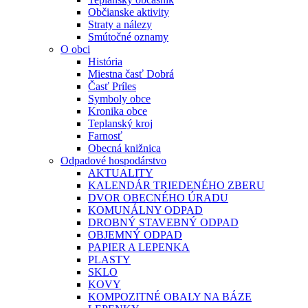
Občianske aktivity
Straty a nálezy
Smútočné oznamy
O obci
História
Miestna časť Dobrá
Časť Príles
Symboly obce
Kronika obce
Teplanský kroj
Farnosť
Obecná knižnica
Odpadové hospodárstvo
AKTUALITY
KALENDÁR TRIEDENÉHO ZBERU
DVOR OBECNÉHO ÚRADU
KOMUNÁLNY ODPAD
DROBNÝ STAVEBNÝ ODPAD
OBJEMNÝ ODPAD
PAPIER A LEPENKA
PLASTY
SKLO
KOVY
KOMPOZITNÉ OBALY NA BÁZE