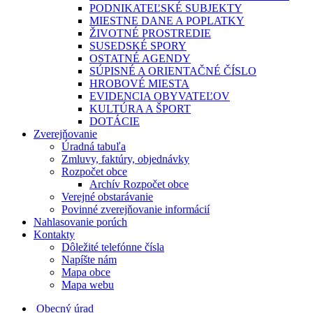
PODNIKATEĽSKÉ SUBJEKTY
MIESTNE DANE A POPLATKY
ŽIVOTNÉ PROSTREDIE
SUSEDSKÉ SPORY
OSTATNÉ AGENDY
SÚPISNÉ A ORIENTAČNÉ ČÍSLO
HROBOVÉ MIESTA
EVIDENCIA OBYVATEĽOV
KULTÚRA A ŠPORT
DOTÁCIE
Zverejňovanie
Úradná tabuľa
Zmluvy, faktúry, objednávky
Rozpočet obce
Archív Rozpočet obce
Verejné obstarávanie
Povinné zverejňovanie informácií
Nahlasovanie porúch
Kontakty
Dôležité telefónne čísla
Napíšte nám
Mapa obce
Mapa webu
Obecný úrad