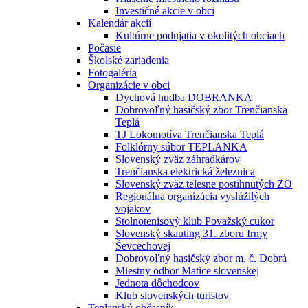
Investičné akcie v obci
Kalendár akcií
Kultúrne podujatia v okolitých obciach
Počasie
Školské zariadenia
Fotogaléria
Organizácie v obci
Dychová hudba DOBRANKA
Dobrovoľný hasičský zbor Trenčianska
Teplá
TJ Lokomotíva Trenčianska Teplá
Folklórny súbor TEPLANKA
Slovenský zväz záhradkárov
Trenčianska elektrická železnica
Slovenský zväz telesne postihnutých ZO
Regionálna organizácia vyslúžilých
vojakov
Stolnotenisový klub Považský cukor
Slovenský skauting 31. zboru Irmy
Ševcechovej
Dobrovoľný hasičský zbor m. č. Dobrá
Miestny odbor Matice slovenskej
Jednota dôchodcov
Klub slovenských turistov
Teplanský občasník