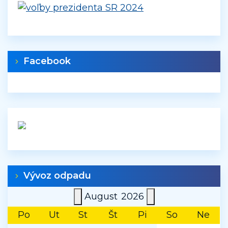
Facebook
Vývoz odpadu
August
2026
Po
Ut
St
Št
Pi
So
Ne