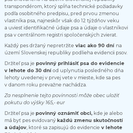
transpondérom, ktorý spĺňa technické požiadavky
podľa osobitného predpisu, pred prvou zmenou
vlastníka psa, najneskôr však do 12 týždňov veku
a uviesť identifikačné údaje psa a údaje o vlastníkovi
psa v centrálnom registri spoločenských zvierat.
Každý pes držaný nepretržite
viac ako 90 dní
na
území Slovenskej republiky podlieha evidencii psov.
Držiteľ psa je
povinný prihlásiť psa do evidencie
v lehote do 30 dní
od uplynutia posledného dňa
lehoty uvedenej v prvej vete v mieste, kde sa pes
v danom roku prevažne nachádza.
Za nesplnenie tejto povinnosti môže obec uložiť
pokutu do výšky 165,- eur
Držiteľ psa je
povinný oznámiť obci
,
kde je alebo
má byť pes evidovaný
každú zmenu skutočností
a údajov
, ktoré sa zapisujú do evidencie
v lehote