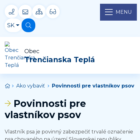
Rovno na obsah
+421 032 65 58 234
obecnyurad@trencianskatepla.sk
MENU
Mapa webu
Verzia pre seniorov
Slovensky
SK
Hľadať
Obec
Trenčianska Teplá
Úvodná stránka
Ako vybaviť
Povinnosti pre vlastníkov psov
Povinnosti pre
vlastníkov psov
Vlastník psa je povinný zabezpečiť trvalé označenie
psa chovaného na území Slovenskej republiky