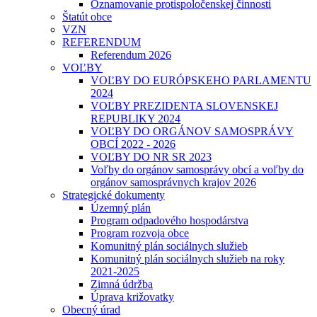
Oznamovanie protispoločenskej činnosti
Štatút obce
VZN
REFERENDUM
Referendum 2026
VOĽBY
VOĽBY DO EURÓPSKEHO PARLAMENTU
2024
VOĽBY PREZIDENTA SLOVENSKEJ
REPUBLIKY 2024
VOĽBY DO ORGÁNOV SAMOSPRÁVY
OBCÍ 2022 - 2026
VOĽBY DO NR SR 2023
Voľby do orgánov samosprávy obcí a voľby do
orgánov samosprávnych krajov 2026
Strategické dokumenty
Územný plán
Program odpadového hospodárstva
Program rozvoja obce
Komunitný plán sociálnych služieb
Komunitný plán sociálnych služieb na roky
2021-2025
Zimná údržba
Úprava križovatky
Obecný úrad