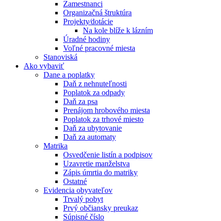
Zamestnanci
Organizačná štruktúra
Projekty⁄dotácie
Na kole blíže k lázním
Úradné hodiny
Voľné pracovné miesta
Stanoviská
Ako vybaviť
Dane a poplatky
Daň z nehnuteľnosti
Poplatok za odpady
Daň za psa
Prenájom hrobového miesta
Poplatok za trhové miesto
Daň za ubytovanie
Daň za automaty
Matrika
Osvedčenie listín a podpisov
Uzavretie manželstva
Zápis úmrtia do matriky
Ostatné
Evidencia obyvateľov
Trvalý pobyt
Prvý občiansky preukaz
Súpisné číslo