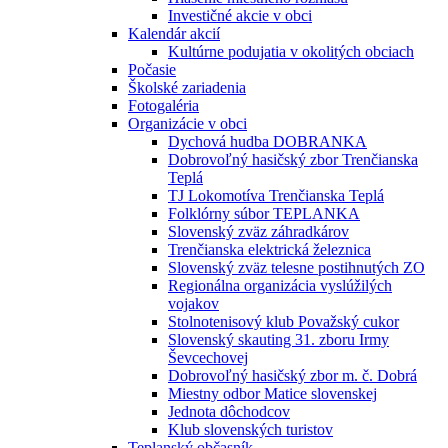
Investičné akcie v obci
Kalendár akcií
Kultúrne podujatia v okolitých obciach
Počasie
Školské zariadenia
Fotogaléria
Organizácie v obci
Dychová hudba DOBRANKA
Dobrovoľný hasičský zbor Trenčianska
Teplá
TJ Lokomotíva Trenčianska Teplá
Folklórny súbor TEPLANKA
Slovenský zväz záhradkárov
Trenčianska elektrická železnica
Slovenský zväz telesne postihnutých ZO
Regionálna organizácia vyslúžilých
vojakov
Stolnotenisový klub Považský cukor
Slovenský skauting 31. zboru Irmy
Ševcechovej
Dobrovoľný hasičský zbor m. č. Dobrá
Miestny odbor Matice slovenskej
Jednota dôchodcov
Klub slovenských turistov
Teplanský občasník