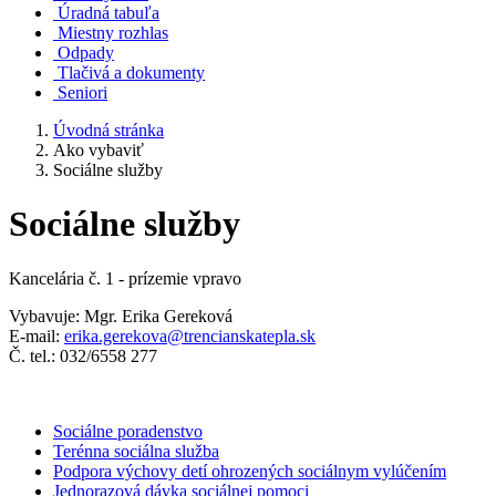
Úradná tabuľa
Miestny rozhlas
Odpady
Tlačivá a dokumenty
Seniori
Úvodná stránka
Ako vybaviť
Sociálne služby
Sociálne služby
Kancelária č. 1 - prízemie vpravo
Vybavuje: Mgr. Erika Gereková
E-mail:
erika.gerekova
@trencianskatepla.sk
Č. tel.: 032/6558 277
Sociálne poradenstvo
Terénna sociálna služba
Podpora výchovy detí ohrozených sociálnym vylúčením
Jednorazová dávka sociálnej pomoci