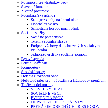
Povinnosti pre vlastníkov psov
Stavebné konanie
Životné prostredie
Podnikateľská agenda
Stále prevádzky na území obce
Obecné trhovisko
Samostatne hospodáriaci roľník
Sociálne služby
Sociálne poradenstvo
Terénna sociálna služba
Podpora výchovy detí ohrozených sociálnym
vylúčením
Jednorazová dávka sociálnej pomoci
Bytová agenda
Petície, sťažnosti
Kompostéry
Susedské spory
Dotácia z rozpočtu obce
Nebytové priestory - výpožička a krátkodobý prenájom
Tlačivá a dokumenty
STAVEBNÝ ÚRAD
SOCIÁLNE VECI
EVIDENCIA PSOV
ODPADOVÉ HOSPODÁRSTVO
PRENÁJOM OBECNÝCH PRIESTOROV