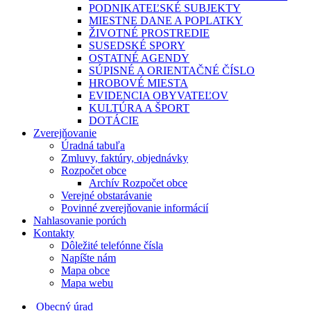
PODNIKATEĽSKÉ SUBJEKTY
MIESTNE DANE A POPLATKY
ŽIVOTNÉ PROSTREDIE
SUSEDSKÉ SPORY
OSTATNÉ AGENDY
SÚPISNÉ A ORIENTAČNÉ ČÍSLO
HROBOVÉ MIESTA
EVIDENCIA OBYVATEĽOV
KULTÚRA A ŠPORT
DOTÁCIE
Zverejňovanie
Úradná tabuľa
Zmluvy, faktúry, objednávky
Rozpočet obce
Archív Rozpočet obce
Verejné obstarávanie
Povinné zverejňovanie informácií
Nahlasovanie porúch
Kontakty
Dôležité telefónne čísla
Napíšte nám
Mapa obce
Mapa webu
Obecný úrad