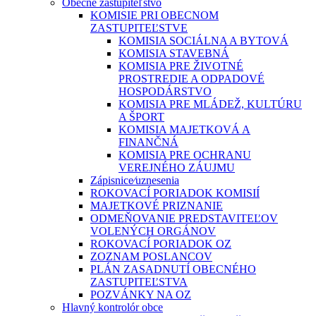
Obecné zastupiteľstvo
KOMISIE PRI OBECNOM
ZASTUPITEĽSTVE
KOMISIA SOCIÁLNA A BYTOVÁ
KOMISIA STAVEBNÁ
KOMISIA PRE ŽIVOTNÉ
PROSTREDIE A ODPADOVÉ
HOSPODÁRSTVO
KOMISIA PRE MLÁDEŽ, KULTÚRU
A ŠPORT
KOMISIA MAJETKOVÁ A
FINANČNÁ
KOMISIA PRE OCHRANU
VEREJNÉHO ZÁUJMU
Zápisnice⁄uznesenia
ROKOVACÍ PORIADOK KOMISIÍ
MAJETKOVÉ PRIZNANIE
ODMEŇOVANIE PREDSTAVITEĽOV
VOLENÝCH ORGÁNOV
ROKOVACÍ PORIADOK OZ
ZOZNAM POSLANCOV
PLÁN ZASADNUTÍ OBECNÉHO
ZASTUPITEĽSTVA
POZVÁNKY NA OZ
Hlavný kontrolór obce