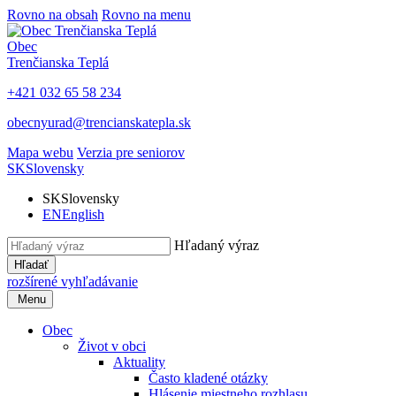
Rovno na obsah
Rovno na menu
Obec
Trenčianska Teplá
+421 032 65 58 234
obecnyurad@trencianskatepla.sk
Mapa webu
Verzia pre seniorov
SK
Slovensky
SK
Slovensky
EN
English
Hľadaný výraz
Hľadať
rozšírené vyhľadávanie
Menu
Obec
Život v obci
Aktuality
Často kladené otázky
Hlásenie miestneho rozhlasu