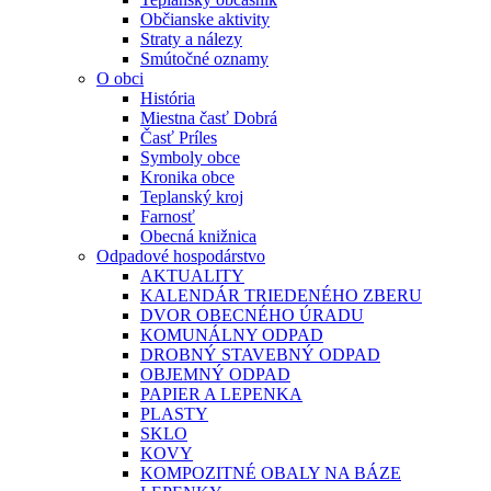
Občianske aktivity
Straty a nálezy
Smútočné oznamy
O obci
História
Miestna časť Dobrá
Časť Príles
Symboly obce
Kronika obce
Teplanský kroj
Farnosť
Obecná knižnica
Odpadové hospodárstvo
AKTUALITY
KALENDÁR TRIEDENÉHO ZBERU
DVOR OBECNÉHO ÚRADU
KOMUNÁLNY ODPAD
DROBNÝ STAVEBNÝ ODPAD
OBJEMNÝ ODPAD
PAPIER A LEPENKA
PLASTY
SKLO
KOVY
KOMPOZITNÉ OBALY NA BÁZE