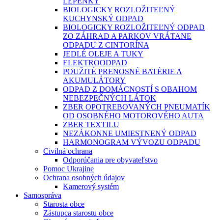
LEPENKY
BIOLOGICKY ROZLOŽITEĽNÝ
KUCHYNSKÝ ODPAD
BIOLOGICKY ROZLOŽITEĽNÝ ODPAD
ZO ZÁHRAD A PARKOV VRÁTANE
ODPADU Z CINTORÍNA
JEDLÉ OLEJE A TUKY
ELEKTROODPAD
POUŽITÉ PRENOSNÉ BATÉRIE A
AKUMULÁTORY
ODPAD Z DOMÁCNOSTÍ S OBAHOM
NEBEZPEČNÝCH LÁTOK
ZBER OPOTREBOVANÝCH PNEUMATÍK
OD OSOBNÉHO MOTOROVÉHO AUTA
ZBER TEXTILU
NEZÁKONNE UMIESTNENÝ ODPAD
HARMONOGRAM VÝVOZU ODPADU
Civilná ochrana
Odporúčania pre obyvateľstvo
Pomoc Ukrajine
Ochrana osobných údajov
Kamerový systém
Samospráva
Starosta obce
Zástupca starostu obce