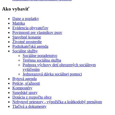
Ako vybaviť
Dane a poplatky
Matrika
Evidencia obyvateľov
Povinnosti pre vlastníkov psov
Stavebné konanie
Životné prostredie
Podnikateľská agenda
Sociálne služby
Sociálne poradenstvo
Terénna sociálna služba
Podpora výchovy detí ohrozených sociálnym
vylúčením
Jednorazová dávka sociálnej pomoci
Bytová agenda
Petície, sťažnosti
Kompostéry
Susedské spory
Dotácia z rozpočtu obce
Nebytové priestory - výpožička a krátkodobý prenájom
Tlačivá a dokumenty