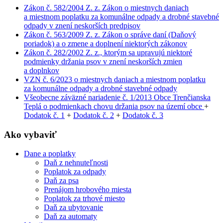
Zákon č. 582/2004 Z. z. Zákon o miestnych daniach
a miestnom poplatku za komunálne odpady a drobné stavebné
odpady v znení neskorších predpisov
Zákon č. 563/2009 Z. z. Zákon o správe daní (Daňový
poriadok) a o zmene a doplnení niektorých zákonov
Zákon č. 282/2002 Z. z., ktorým sa upravujú niektoré
podmienky držania psov v znení neskorších zmien
a doplnkov
VZN č. 6/2023 o miestnych daniach a miestnom poplatku
za komunálne odpady a drobné stavebné odpady
Všeobecne záväzné nariadenie č. 1/2013 Obce Trenčianska
Teplá o podmienkach chovu držania psov na území obce
+
Dodatok č. 1
+
Dodatok č. 2
+
Dodatok č. 3
Ako vybaviť
Dane a poplatky
Daň z nehnuteľnosti
Poplatok za odpady
Daň za psa
Prenájom hrobového miesta
Poplatok za trhové miesto
Daň za ubytovanie
Daň za automaty