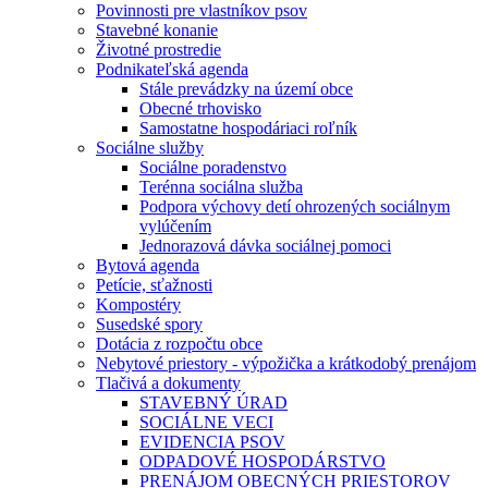
Povinnosti pre vlastníkov psov
Stavebné konanie
Životné prostredie
Podnikateľská agenda
Stále prevádzky na území obce
Obecné trhovisko
Samostatne hospodáriaci roľník
Sociálne služby
Sociálne poradenstvo
Terénna sociálna služba
Podpora výchovy detí ohrozených sociálnym
vylúčením
Jednorazová dávka sociálnej pomoci
Bytová agenda
Petície, sťažnosti
Kompostéry
Susedské spory
Dotácia z rozpočtu obce
Nebytové priestory - výpožička a krátkodobý prenájom
Tlačivá a dokumenty
STAVEBNÝ ÚRAD
SOCIÁLNE VECI
EVIDENCIA PSOV
ODPADOVÉ HOSPODÁRSTVO
PRENÁJOM OBECNÝCH PRIESTOROV