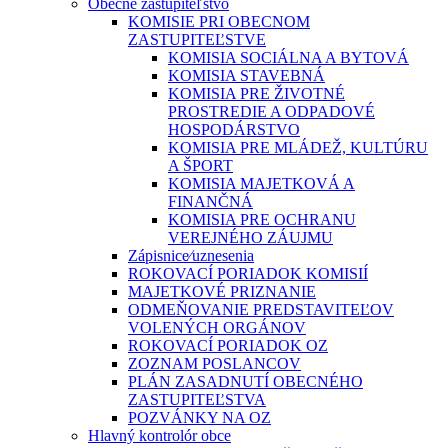
Obecné zastupiteľstvo
KOMISIE PRI OBECNOM
ZASTUPITEĽSTVE
KOMISIA SOCIÁLNA A BYTOVÁ
KOMISIA STAVEBNÁ
KOMISIA PRE ŽIVOTNÉ
PROSTREDIE A ODPADOVÉ
HOSPODÁRSTVO
KOMISIA PRE MLÁDEŽ, KULTÚRU
A ŠPORT
KOMISIA MAJETKOVÁ A
FINANČNÁ
KOMISIA PRE OCHRANU
VEREJNÉHO ZÁUJMU
Zápisnice⁄uznesenia
ROKOVACÍ PORIADOK KOMISIÍ
MAJETKOVÉ PRIZNANIE
ODMEŇOVANIE PREDSTAVITEĽOV
VOLENÝCH ORGÁNOV
ROKOVACÍ PORIADOK OZ
ZOZNAM POSLANCOV
PLÁN ZASADNUTÍ OBECNÉHO
ZASTUPITEĽSTVA
POZVÁNKY NA OZ
Hlavný kontrolór obce