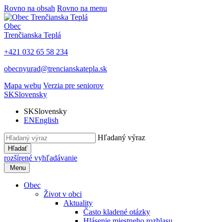
Rovno na obsah
Rovno na menu
Obec
Trenčianska Teplá
+421 032 65 58 234
obecnyurad@trencianskatepla.sk
Mapa webu
Verzia pre seniorov
SK
Slovensky
SK
Slovensky
EN
English
Hľadaný výraz
Hľadať
rozšírené vyhľadávanie
Menu
Obec
Život v obci
Aktuality
Často kladené otázky
Hlásenie miestneho rozhlasu