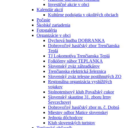
Investičné akcie v obci
Kalendár akcií
Kultúrne podujatia v okolitých obciach
Počasie
Školské zariadenia
Fotogaléria
Organizácie v obci
Dychová hudba DOBRANKA
Dobrovoľný hasičský zbor Trenčianska
Teplá
TJ Lokomotíva Trenčianska Teplá
Folklórny súbor TEPLANKA
Slovenský zväz záhradkárov
Trenčianska elektrická železnica
Slovenský zväz telesne postihnutých ZO
Regionálna organizácia vyslúžilých
vojakov
Stolnotenisový klub Považský cukor
Slovenský skauting 31. zboru Irmy
Ševcechovej
Dobrovoľný hasičský zbor m. č. Dobrá
Miestny odbor Matice slovenskej
Jednota dôchodcov
Klub slovenských turistov
Teplanský občasník