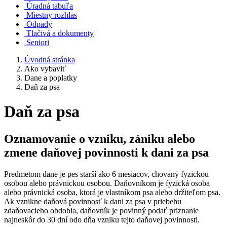
Úradná tabuľa
Miestny rozhlas
Odpady
Tlačivá a dokumenty
Seniori
Úvodná stránka
Ako vybaviť
Dane a poplatky
Daň za psa
Daň za psa
Oznamovanie o vzniku, zániku alebo
zmene daňovej povinnosti k dani za psa
Predmetom dane je pes starší ako 6 mesiacov, chovaný fyzickou
osobou alebo právnickou osobou. Daňovníkom je fyzická osoba
alebo právnická osoba, ktorá je vlastníkom psa alebo držiteľom psa.
Ak vznikne daňová povinnosť k dani za psa v priebehu
zdaňovacieho obdobia, daňovník je povinný podať priznanie
najneskôr do 30 dní odo dňa vzniku tejto daňovej povinnosti.