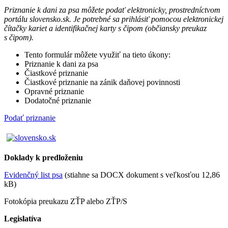
Priznanie k dani za psa môžete podať elektronicky, prostredníctvom
portálu slovensko.sk. Je potrebné sa prihlásiť pomocou elektronickej
čítačky kariet a identifikačnej karty s čipom (občiansky preukaz
s čipom).
Tento formulár môžete využiť na tieto úkony:
Priznanie k dani za psa
Čiastkové priznanie
Čiastkové priznanie na zánik daňovej povinnosti
Opravné priznanie
Dodatočné priznanie
Podať priznanie
Doklady k predloženiu
Evidenčný list psa
(stiahne sa DOCX dokument s veľkosťou 12,86
kB)
Fotokópia preukazu ZŤP alebo ZŤP/S
Legislatíva