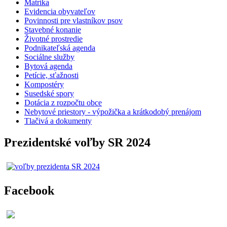
Matrika
Evidencia obyvateľov
Povinnosti pre vlastníkov psov
Stavebné konanie
Životné prostredie
Podnikateľská agenda
Sociálne služby
Bytová agenda
Petície, sťažnosti
Kompostéry
Susedské spory
Dotácia z rozpočtu obce
Nebytové priestory - výpožička a krátkodobý prenájom
Tlačivá a dokumenty
Prezidentské voľby SR 2024
Facebook