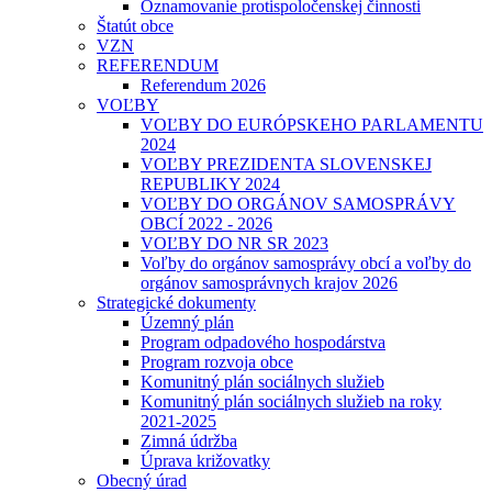
Oznamovanie protispoločenskej činnosti
Štatút obce
VZN
REFERENDUM
Referendum 2026
VOĽBY
VOĽBY DO EURÓPSKEHO PARLAMENTU
2024
VOĽBY PREZIDENTA SLOVENSKEJ
REPUBLIKY 2024
VOĽBY DO ORGÁNOV SAMOSPRÁVY
OBCÍ 2022 - 2026
VOĽBY DO NR SR 2023
Voľby do orgánov samosprávy obcí a voľby do
orgánov samosprávnych krajov 2026
Strategické dokumenty
Územný plán
Program odpadového hospodárstva
Program rozvoja obce
Komunitný plán sociálnych služieb
Komunitný plán sociálnych služieb na roky
2021-2025
Zimná údržba
Úprava križovatky
Obecný úrad