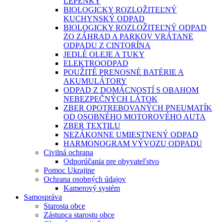
LEPENKY
BIOLOGICKY ROZLOŽITEĽNÝ
KUCHYNSKÝ ODPAD
BIOLOGICKY ROZLOŽITEĽNÝ ODPAD
ZO ZÁHRAD A PARKOV VRÁTANE
ODPADU Z CINTORÍNA
JEDLÉ OLEJE A TUKY
ELEKTROODPAD
POUŽITÉ PRENOSNÉ BATÉRIE A
AKUMULÁTORY
ODPAD Z DOMÁCNOSTÍ S OBAHOM
NEBEZPEČNÝCH LÁTOK
ZBER OPOTREBOVANÝCH PNEUMATÍK
OD OSOBNÉHO MOTOROVÉHO AUTA
ZBER TEXTILU
NEZÁKONNE UMIESTNENÝ ODPAD
HARMONOGRAM VÝVOZU ODPADU
Civilná ochrana
Odporúčania pre obyvateľstvo
Pomoc Ukrajine
Ochrana osobných údajov
Kamerový systém
Samospráva
Starosta obce
Zástupca starostu obce