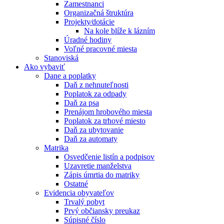
Zamestnanci
Organizačná štruktúra
Projekty⁄dotácie
Na kole blíže k lázním
Úradné hodiny
Voľné pracovné miesta
Stanoviská
Ako vybaviť
Dane a poplatky
Daň z nehnuteľnosti
Poplatok za odpady
Daň za psa
Prenájom hrobového miesta
Poplatok za trhové miesto
Daň za ubytovanie
Daň za automaty
Matrika
Osvedčenie listín a podpisov
Uzavretie manželstva
Zápis úmrtia do matriky
Ostatné
Evidencia obyvateľov
Trvalý pobyt
Prvý občiansky preukaz
Súpisné číslo