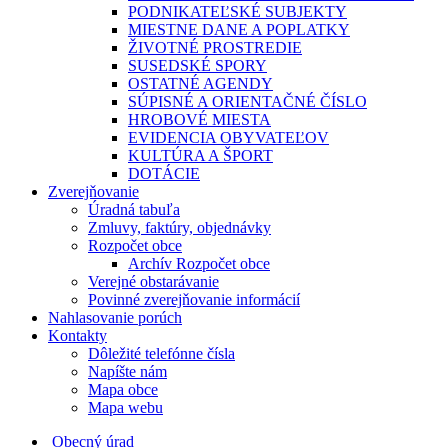
PODNIKATEĽSKÉ SUBJEKTY
MIESTNE DANE A POPLATKY
ŽIVOTNÉ PROSTREDIE
SUSEDSKÉ SPORY
OSTATNÉ AGENDY
SÚPISNÉ A ORIENTAČNÉ ČÍSLO
HROBOVÉ MIESTA
EVIDENCIA OBYVATEĽOV
KULTÚRA A ŠPORT
DOTÁCIE
Zverejňovanie
Úradná tabuľa
Zmluvy, faktúry, objednávky
Rozpočet obce
Archív Rozpočet obce
Verejné obstarávanie
Povinné zverejňovanie informácií
Nahlasovanie porúch
Kontakty
Dôležité telefónne čísla
Napíšte nám
Mapa obce
Mapa webu
Obecný úrad