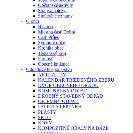
Občianske aktivity
Straty a nálezy
Smútočné oznamy
O obci
História
Miestna časť Dobrá
Časť Príles
Symboly obce
Kronika obce
Teplanský kroj
Farnosť
Obecná knižnica
Odpadové hospodárstvo
AKTUALITY
KALENDÁR TRIEDENÉHO ZBERU
DVOR OBECNÉHO ÚRADU
KOMUNÁLNY ODPAD
DROBNÝ STAVEBNÝ ODPAD
OBJEMNÝ ODPAD
PAPIER A LEPENKA
PLASTY
SKLO
KOVY
KOMPOZITNÉ OBALY NA BÁZE