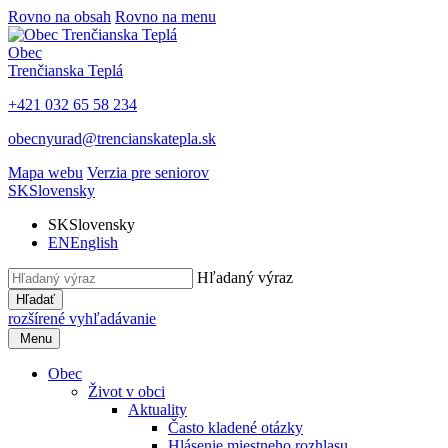
Rovno na obsah
Rovno na menu
Obec
Trenčianska Teplá
+421 032 65 58 234
obecnyurad@trencianskatepla.sk
Mapa webu
Verzia pre seniorov
SK
Slovensky
SK
Slovensky
EN
English
Hľadaný výraz
Hľadať
rozšírené vyhľadávanie
Menu
Obec
Život v obci
Aktuality
Často kladené otázky
Hlásenie miestneho rozhlasu