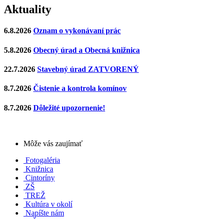
Aktuality
6.8.2026
Oznam o vykonávaní prác
5.8.2026
Obecný úrad a Obecná knižnica
22.7.2026
Stavebný úrad ZATVORENÝ
8.7.2026
Čistenie a kontrola komínov
8.7.2026
Dôležité upozornenie!
Môže vás zaujímať
Fotogaléria
Knižnica
Cintoríny
ZŠ
TREŽ
Kultúra v okolí
Napíšte nám