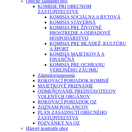
Obecné zastupiteľstvo
KOMISIE PRI OBECNOM
ZASTUPITEĽSTVE
KOMISIA SOCIÁLNA A BYTOVÁ
KOMISIA STAVEBNÁ
KOMISIA PRE ŽIVOTNÉ
PROSTREDIE A ODPADOVÉ
HOSPODÁRSTVO
KOMISIA PRE MLÁDEŽ, KULTÚRU
A ŠPORT
KOMISIA MAJETKOVÁ A
FINANČNÁ
KOMISIA PRE OCHRANU
VEREJNÉHO ZÁUJMU
Zápisnice⁄uznesenia
ROKOVACÍ PORIADOK KOMISIÍ
MAJETKOVÉ PRIZNANIE
ODMEŇOVANIE PREDSTAVITEĽOV
VOLENÝCH ORGÁNOV
ROKOVACÍ PORIADOK OZ
ZOZNAM POSLANCOV
PLÁN ZASADNUTÍ OBECNÉHO
ZASTUPITEĽSTVA
POZVÁNKY NA OZ
Hlavný kontrolór obce