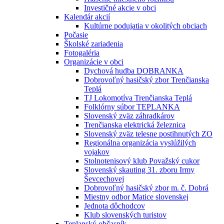
Investičné akcie v obci
Kalendár akcií
Kultúrne podujatia v okolitých obciach
Počasie
Školské zariadenia
Fotogaléria
Organizácie v obci
Dychová hudba DOBRANKA
Dobrovoľný hasičský zbor Trenčianska
Teplá
TJ Lokomotíva Trenčianska Teplá
Folklórny súbor TEPLANKA
Slovenský zväz záhradkárov
Trenčianska elektrická železnica
Slovenský zväz telesne postihnutých ZO
Regionálna organizácia vyslúžilých
vojakov
Stolnotenisový klub Považský cukor
Slovenský skauting 31. zboru Irmy
Ševcechovej
Dobrovoľný hasičský zbor m. č. Dobrá
Miestny odbor Matice slovenskej
Jednota dôchodcov
Klub slovenských turistov
Teplanský občasník