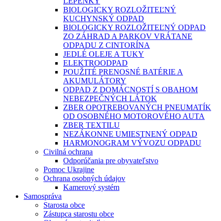
LEPENKY
BIOLOGICKY ROZLOŽITEĽNÝ
KUCHYNSKÝ ODPAD
BIOLOGICKY ROZLOŽITEĽNÝ ODPAD
ZO ZÁHRAD A PARKOV VRÁTANE
ODPADU Z CINTORÍNA
JEDLÉ OLEJE A TUKY
ELEKTROODPAD
POUŽITÉ PRENOSNÉ BATÉRIE A
AKUMULÁTORY
ODPAD Z DOMÁCNOSTÍ S OBAHOM
NEBEZPEČNÝCH LÁTOK
ZBER OPOTREBOVANÝCH PNEUMATÍK
OD OSOBNÉHO MOTOROVÉHO AUTA
ZBER TEXTILU
NEZÁKONNE UMIESTNENÝ ODPAD
HARMONOGRAM VÝVOZU ODPADU
Civilná ochrana
Odporúčania pre obyvateľstvo
Pomoc Ukrajine
Ochrana osobných údajov
Kamerový systém
Samospráva
Starosta obce
Zástupca starostu obce