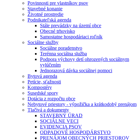
Povinnosti pre vlastníkov psov
Stavebné konanie
Životné prostredie
Podnikateľská agenda
Stále prevádzky na území obce
Obecné trhovisko
Samostatne hospodáriaci roľník
Sociálne služby
Sociálne poradenstvo
Terénna sociálna služba
Podpora výchovy detí ohrozených sociálnym
vylúčením
Jednorazová dávka sociálnej pomoci
Bytová agenda
Petície, sťažnosti
Kompostéry
Susedské spory
Dotácia z rozpočtu obce
Nebytové priestory - výpožička a krátkodobý prenájom
Tlačivá a dokumenty
STAVEBNÝ ÚRAD
SOCIÁLNE VECI
EVIDENCIA PSOV
ODPADOVÉ HOSPODÁRSTVO
PRENÁJOM OBECNÝCH PRIESTOROV