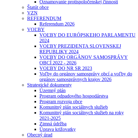
Oznamovanie protispoločenskej činnosti
Štatút obce
VZN
REFERENDUM
Referendum 2026
VOĽBY
VOĽBY DO EURÓPSKEHO PARLAMENTU
2024
VOĽBY PREZIDENTA SLOVENSKEJ
REPUBLIKY 2024
VOĽBY DO ORGÁNOV SAMOSPRÁVY
OBCÍ 2022 - 2026
VOĽBY DO NR SR 2023
Voľby do orgánov samosprávy obcí a voľby do
orgánov samosprávnych krajov 2026
Strategické dokumenty
Územný plán
Program odpadového hospodárstva
Program rozvoja obce
Komunitný plán sociálnych služieb
Komunitný plán sociálnych služieb na roky
2021-2025
Zimná údržba
Úprava križovatky
Obecný úrad