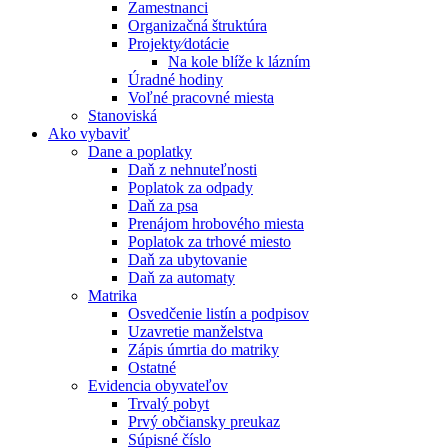
Zamestnanci
Organizačná štruktúra
Projekty⁄dotácie
Na kole blíže k lázním
Úradné hodiny
Voľné pracovné miesta
Stanoviská
Ako vybaviť
Dane a poplatky
Daň z nehnuteľnosti
Poplatok za odpady
Daň za psa
Prenájom hrobového miesta
Poplatok za trhové miesto
Daň za ubytovanie
Daň za automaty
Matrika
Osvedčenie listín a podpisov
Uzavretie manželstva
Zápis úmrtia do matriky
Ostatné
Evidencia obyvateľov
Trvalý pobyt
Prvý občiansky preukaz
Súpisné číslo