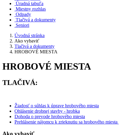
Úradná tabuľa
Miestny rozhlas
Odpady
Tlačivá a dokumenty
Seniori
Úvodná stránka
Ako vybaviť
Tlačivá a dokumenty
HROBOVÉ MIESTA
HROBOVÉ MIESTA
TLAČIVÁ:
Žiadosť o súhlas k úprave hrobového miesta
Ohlásenie drobnej stavby - hrobka
Dohoda o prevode hrobového miesta
Prehlásenie nájomcu k zrieknutiu sa hrobového miesta
Ako vybaviť