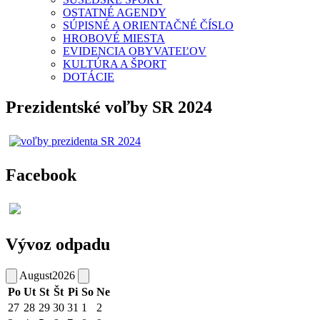
OSTATNÉ AGENDY
SÚPISNÉ A ORIENTAČNÉ ČÍSLO
HROBOVÉ MIESTA
EVIDENCIA OBYVATEĽOV
KULTÚRA A ŠPORT
DOTÁCIE
Prezidentské voľby SR 2024
Facebook
Vývoz odpadu
August
2026
Po
Ut
St
Št
Pi
So
Ne
27
28
29
30
31
1
2