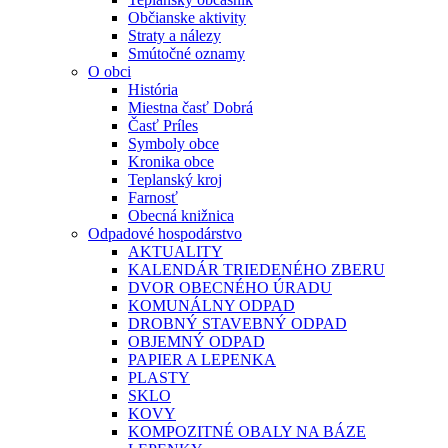
Občianske aktivity
Straty a nálezy
Smútočné oznamy
O obci
História
Miestna časť Dobrá
Časť Príles
Symboly obce
Kronika obce
Teplanský kroj
Farnosť
Obecná knižnica
Odpadové hospodárstvo
AKTUALITY
KALENDÁR TRIEDENÉHO ZBERU
DVOR OBECNÉHO ÚRADU
KOMUNÁLNY ODPAD
DROBNÝ STAVEBNÝ ODPAD
OBJEMNÝ ODPAD
PAPIER A LEPENKA
PLASTY
SKLO
KOVY
KOMPOZITNÉ OBALY NA BÁZE