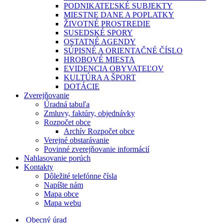
PODNIKATEĽSKÉ SUBJEKTY
MIESTNE DANE A POPLATKY
ŽIVOTNÉ PROSTREDIE
SUSEDSKÉ SPORY
OSTATNÉ AGENDY
SÚPISNÉ A ORIENTAČNÉ ČÍSLO
HROBOVÉ MIESTA
EVIDENCIA OBYVATEĽOV
KULTÚRA A ŠPORT
DOTÁCIE
Zverejňovanie
Úradná tabuľa
Zmluvy, faktúry, objednávky
Rozpočet obce
Archív Rozpočet obce
Verejné obstarávanie
Povinné zverejňovanie informácií
Nahlasovanie porúch
Kontakty
Dôležité telefónne čísla
Napíšte nám
Mapa obce
Mapa webu
Obecný úrad