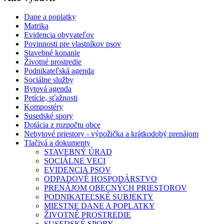
Dane a poplatky
Matrika
Evidencia obyvateľov
Povinnosti pre vlastníkov psov
Stavebné konanie
Životné prostredie
Podnikateľská agenda
Sociálne služby
Bytová agenda
Petície, sťažnosti
Kompostéry
Susedské spory
Dotácia z rozpočtu obce
Nebytové priestory - výpožička a krátkodobý prenájom
Tlačivá a dokumenty
STAVEBNÝ ÚRAD
SOCIÁLNE VECI
EVIDENCIA PSOV
ODPADOVÉ HOSPODÁRSTVO
PRENÁJOM OBECNÝCH PRIESTOROV
PODNIKATEĽSKÉ SUBJEKTY
MIESTNE DANE A POPLATKY
ŽIVOTNÉ PROSTREDIE
SUSEDSKÉ SPORY