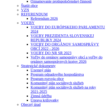
Oznamovanie protispoločenskej činnosti
Štatút obce
VZN
REFERENDUM
Referendum 2026
VOĽBY
VOĽBY DO EURÓPSKEHO PARLAMENTU
2024
VOĽBY PREZIDENTA SLOVENSKEJ
REPUBLIKY 2024
VOĽBY DO ORGÁNOV SAMOSPRÁVY
OBCÍ 2022 - 2026
VOĽBY DO NR SR 2023
Voľby do orgánov samosprávy obcí a voľby do
orgánov samosprávnych krajov 2026
Strategické dokumenty
Územný plán
Program odpadového hospodárstva
Program rozvoja obce
Komunitný plán sociálnych služieb
Komunitný plán sociálnych služieb na roky
2021-2025
Zimná údržba
Úprava križovatky
Obecný úrad