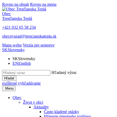
Rovno na obsah
Rovno na menu
Obec
Trenčianska Teplá
+421 032 65 58 234
obecnyurad@trencianskatepla.sk
Mapa webu
Verzia pre seniorov
SK
Slovensky
SK
Slovensky
EN
English
Hľadaný výraz
Hľadať
rozšírené vyhľadávanie
Menu
Obec
Život v obci
Aktuality
Často kladené otázky
Hlásenie miestneho rozhlasu