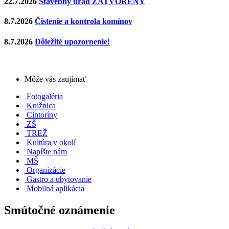
22.7.2026
Stavebný úrad ZATVORENÝ
8.7.2026
Čistenie a kontrola komínov
8.7.2026
Dôležité upozornenie!
Môže vás zaujímať
Fotogaléria
Knižnica
Cintoríny
ZŠ
TREŽ
Kultúra v okolí
Napíšte nám
MŠ
Organizácie
Gastro a ubytovanie
Mobilná aplikácia
Smútočné oznámenie