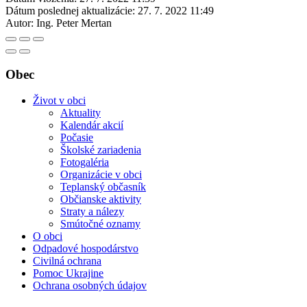
Dátum poslednej aktualizácie:
27. 7. 2022 11:49
Autor:
Ing. Peter Mertan
Obec
Život v obci
Aktuality
Kalendár akcií
Počasie
Školské zariadenia
Fotogaléria
Organizácie v obci
Teplanský občasník
Občianske aktivity
Straty a nálezy
Smútočné oznamy
O obci
Odpadové hospodárstvo
Civilná ochrana
Pomoc Ukrajine
Ochrana osobných údajov