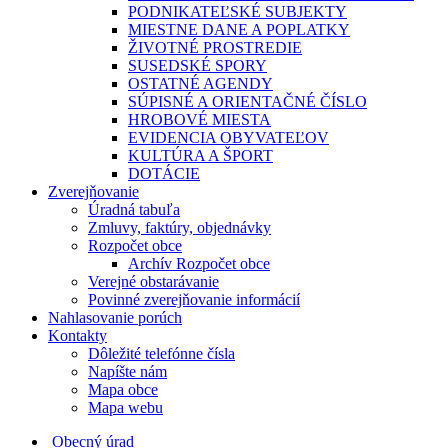
PODNIKATEĽSKÉ SUBJEKTY
MIESTNE DANE A POPLATKY
ŽIVOTNÉ PROSTREDIE
SUSEDSKÉ SPORY
OSTATNÉ AGENDY
SÚPISNÉ A ORIENTAČNÉ ČÍSLO
HROBOVÉ MIESTA
EVIDENCIA OBYVATEĽOV
KULTÚRA A ŠPORT
DOTÁCIE
Zverejňovanie
Úradná tabuľa
Zmluvy, faktúry, objednávky
Rozpočet obce
Archív Rozpočet obce
Verejné obstarávanie
Povinné zverejňovanie informácií
Nahlasovanie porúch
Kontakty
Dôležité telefónne čísla
Napíšte nám
Mapa obce
Mapa webu
Obecný úrad