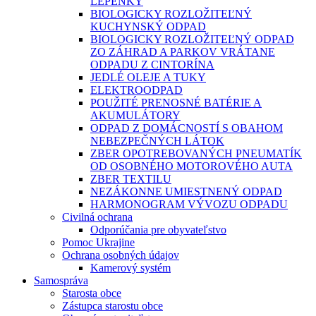
LEPENKY
BIOLOGICKY ROZLOŽITEĽNÝ
KUCHYNSKÝ ODPAD
BIOLOGICKY ROZLOŽITEĽNÝ ODPAD
ZO ZÁHRAD A PARKOV VRÁTANE
ODPADU Z CINTORÍNA
JEDLÉ OLEJE A TUKY
ELEKTROODPAD
POUŽITÉ PRENOSNÉ BATÉRIE A
AKUMULÁTORY
ODPAD Z DOMÁCNOSTÍ S OBAHOM
NEBEZPEČNÝCH LÁTOK
ZBER OPOTREBOVANÝCH PNEUMATÍK
OD OSOBNÉHO MOTOROVÉHO AUTA
ZBER TEXTILU
NEZÁKONNE UMIESTNENÝ ODPAD
HARMONOGRAM VÝVOZU ODPADU
Civilná ochrana
Odporúčania pre obyvateľstvo
Pomoc Ukrajine
Ochrana osobných údajov
Kamerový systém
Samospráva
Starosta obce
Zástupca starostu obce