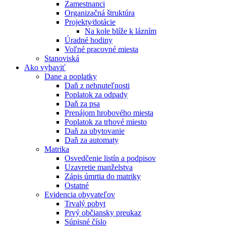
Zamestnanci
Organizačná štruktúra
Projekty⁄dotácie
Na kole blíže k lázním
Úradné hodiny
Voľné pracovné miesta
Stanoviská
Ako vybaviť
Dane a poplatky
Daň z nehnuteľnosti
Poplatok za odpady
Daň za psa
Prenájom hrobového miesta
Poplatok za trhové miesto
Daň za ubytovanie
Daň za automaty
Matrika
Osvedčenie listín a podpisov
Uzavretie manželstva
Zápis úmrtia do matriky
Ostatné
Evidencia obyvateľov
Trvalý pobyt
Prvý občiansky preukaz
Súpisné číslo