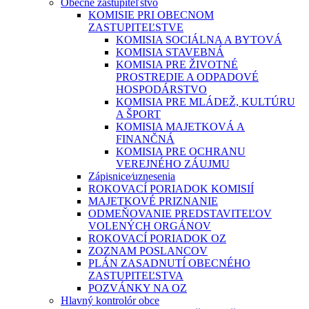
Obecné zastupiteľstvo
KOMISIE PRI OBECNOM
ZASTUPITEĽSTVE
KOMISIA SOCIÁLNA A BYTOVÁ
KOMISIA STAVEBNÁ
KOMISIA PRE ŽIVOTNÉ
PROSTREDIE A ODPADOVÉ
HOSPODÁRSTVO
KOMISIA PRE MLÁDEŽ, KULTÚRU
A ŠPORT
KOMISIA MAJETKOVÁ A
FINANČNÁ
KOMISIA PRE OCHRANU
VEREJNÉHO ZÁUJMU
Zápisnice⁄uznesenia
ROKOVACÍ PORIADOK KOMISIÍ
MAJETKOVÉ PRIZNANIE
ODMEŇOVANIE PREDSTAVITEĽOV
VOLENÝCH ORGÁNOV
ROKOVACÍ PORIADOK OZ
ZOZNAM POSLANCOV
PLÁN ZASADNUTÍ OBECNÉHO
ZASTUPITEĽSTVA
POZVÁNKY NA OZ
Hlavný kontrolór obce