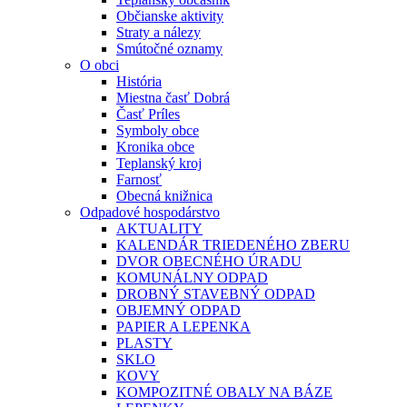
Občianske aktivity
Straty a nálezy
Smútočné oznamy
O obci
História
Miestna časť Dobrá
Časť Príles
Symboly obce
Kronika obce
Teplanský kroj
Farnosť
Obecná knižnica
Odpadové hospodárstvo
AKTUALITY
KALENDÁR TRIEDENÉHO ZBERU
DVOR OBECNÉHO ÚRADU
KOMUNÁLNY ODPAD
DROBNÝ STAVEBNÝ ODPAD
OBJEMNÝ ODPAD
PAPIER A LEPENKA
PLASTY
SKLO
KOVY
KOMPOZITNÉ OBALY NA BÁZE