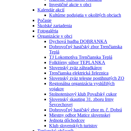
Investičné akcie v obci
Kalendár akcií
Kultúrne podujatia v okolitých obciach
Počasie
Školské zariadenia
Fotogaléria
Organizácie v obci
Dychová hudba DOBRANKA
Dobrovoľný hasičský zbor Trenčianska
Teplá
TJ Lokomotíva Trenčianska Teplá
Folklórny súbor TEPLANKA
Slovenský zväz záhradkárov
Trenčianska elektrická železnica
Slovenský zväz telesne postihnutých ZO
Regionálna organizácia vyslúžilých
vojakov
Stolnotenisový klub Považský cukor
Slovenský skauting 31. zboru Irmy
Ševcechovej
Dobrovoľný hasičský zbor m. č. Dobrá
Miestny odbor Matice slovenskej
Jednota dôchodcov
Klub slovenských turistov
Teplanský občasník