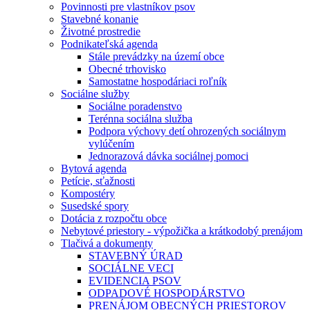
Povinnosti pre vlastníkov psov
Stavebné konanie
Životné prostredie
Podnikateľská agenda
Stále prevádzky na území obce
Obecné trhovisko
Samostatne hospodáriaci roľník
Sociálne služby
Sociálne poradenstvo
Terénna sociálna služba
Podpora výchovy detí ohrozených sociálnym
vylúčením
Jednorazová dávka sociálnej pomoci
Bytová agenda
Petície, sťažnosti
Kompostéry
Susedské spory
Dotácia z rozpočtu obce
Nebytové priestory - výpožička a krátkodobý prenájom
Tlačivá a dokumenty
STAVEBNÝ ÚRAD
SOCIÁLNE VECI
EVIDENCIA PSOV
ODPADOVÉ HOSPODÁRSTVO
PRENÁJOM OBECNÝCH PRIESTOROV