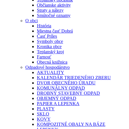
Občianske aktivity
Straty a nálezy
Smútočné oznamy
O obci
História
Miestna časť Dobrá
Časť Príles
Symboly obce
Kronika obce
Teplanský kroj
Farnosť
Obecná knižnica
Odpadové hospodárstvo
AKTUALITY
KALENDÁR TRIEDENÉHO ZBERU
DVOR OBECNÉHO ÚRADU
KOMUNÁLNY ODPAD
DROBNÝ STAVEBNÝ ODPAD
OBJEMNÝ ODPAD
PAPIER A LEPENKA
PLASTY
SKLO
KOVY
KOMPOZITNÉ OBALY NA BÁZE