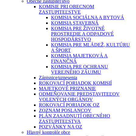
Obecné zastupiteľstvo
KOMISIE PRI OBECNOM
ZASTUPITEĽSTVE
KOMISIA SOCIÁLNA A BYTOVÁ
KOMISIA STAVEBNÁ
KOMISIA PRE ŽIVOTNÉ
PROSTREDIE A ODPADOVÉ
HOSPODÁRSTVO
KOMISIA PRE MLÁDEŽ, KULTÚRU
A ŠPORT
KOMISIA MAJETKOVÁ A
FINANČNÁ
KOMISIA PRE OCHRANU
VEREJNÉHO ZÁUJMU
Zápisnice⁄uznesenia
ROKOVACÍ PORIADOK KOMISIÍ
MAJETKOVÉ PRIZNANIE
ODMEŇOVANIE PREDSTAVITEĽOV
VOLENÝCH ORGÁNOV
ROKOVACÍ PORIADOK OZ
ZOZNAM POSLANCOV
PLÁN ZASADNUTÍ OBECNÉHO
ZASTUPITEĽSTVA
POZVÁNKY NA OZ
Hlavný kontrolór obce