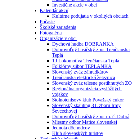
Investičné akcie v obci
Kalendár akcií
Kultúrne podujatia v okolitých obciach
Počasie
Školské zariadenia
Fotogaléria
Organizácie v obci
Dychová hudba DOBRANKA
Dobrovoľný hasičský zbor Trenčianska
Teplá
TJ Lokomotíva Trenčianska Teplá
Folklórny súbor TEPLANKA
Slovenský zväz záhradkárov
Trenčianska elektrická železnica
Slovenský zväz telesne postihnutých ZO
Regionálna organizácia vyslúžilých
vojakov
Stolnotenisový klub Považský cukor
Slovenský skauting 31. zboru Irmy
Ševcechovej
Dobrovoľný hasičský zbor m. č. Dobrá
Miestny odbor Matice slovenskej
Jednota dôchodcov
Klub slovenských turistov
Teplanský občasník