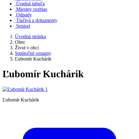
Úradná tabuľa
Miestny rozhlas
Odpady
Tlačivá a dokumenty
Seniori
Úvodná stránka
Obec
Život v obci
Smútočné oznamy
Ľubomír Kuchárik
Ľubomír Kuchárik
Ľubomír Kuchárik