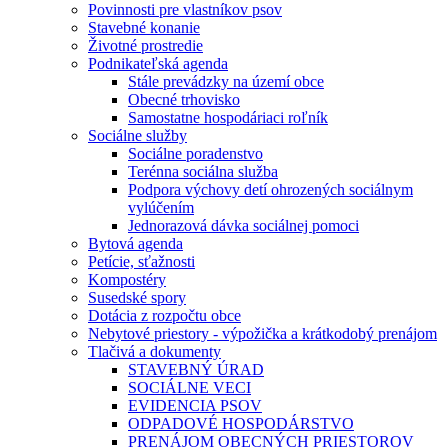
Povinnosti pre vlastníkov psov
Stavebné konanie
Životné prostredie
Podnikateľská agenda
Stále prevádzky na území obce
Obecné trhovisko
Samostatne hospodáriaci roľník
Sociálne služby
Sociálne poradenstvo
Terénna sociálna služba
Podpora výchovy detí ohrozených sociálnym
vylúčením
Jednorazová dávka sociálnej pomoci
Bytová agenda
Petície, sťažnosti
Kompostéry
Susedské spory
Dotácia z rozpočtu obce
Nebytové priestory - výpožička a krátkodobý prenájom
Tlačivá a dokumenty
STAVEBNÝ ÚRAD
SOCIÁLNE VECI
EVIDENCIA PSOV
ODPADOVÉ HOSPODÁRSTVO
PRENÁJOM OBECNÝCH PRIESTOROV