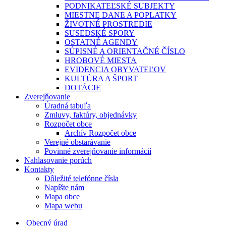
PODNIKATEĽSKÉ SUBJEKTY
MIESTNE DANE A POPLATKY
ŽIVOTNÉ PROSTREDIE
SUSEDSKÉ SPORY
OSTATNÉ AGENDY
SÚPISNÉ A ORIENTAČNÉ ČÍSLO
HROBOVÉ MIESTA
EVIDENCIA OBYVATEĽOV
KULTÚRA A ŠPORT
DOTÁCIE
Zverejňovanie
Úradná tabuľa
Zmluvy, faktúry, objednávky
Rozpočet obce
Archív Rozpočet obce
Verejné obstarávanie
Povinné zverejňovanie informácií
Nahlasovanie porúch
Kontakty
Dôležité telefónne čísla
Napíšte nám
Mapa obce
Mapa webu
Obecný úrad