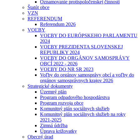
Oznamovanie protispoločenskej činnosti
Štatút obce
VZN
REFERENDUM
Referendum 2026
VOĽBY
VOĽBY DO EURÓPSKEHO PARLAMENTU
2024
VOĽBY PREZIDENTA SLOVENSKEJ
REPUBLIKY 2024
VOĽBY DO ORGÁNOV SAMOSPRÁVY
OBCÍ 2022 - 2026
VOĽBY DO NR SR 2023
Voľby do orgánov samosprávy obcí a voľby do
orgánov samosprávnych krajov 2026
Strategické dokumenty
Územný plán
Program odpadového hospodárstva
Program rozvoja obce
Komunitný plán sociálnych služieb
Komunitný plán sociálnych služieb na roky
2021-2025
Zimná údržba
Úprava križovatky
Obecný úrad