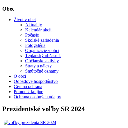
Obec
Život v obci
Aktuality
Kalendár akcií
Počasie
Školské zariadenia
Fotogaléria
Organizácie v obci
Teplanský občasník
Občianske aktivity
Straty a nálezy
Smútočné oznamy
O obci
Odpadové hospodárstvo
Civilná ochrana
Pomoc Ukrajine
Ochrana osobných údajov
Prezidentské voľby SR 2024