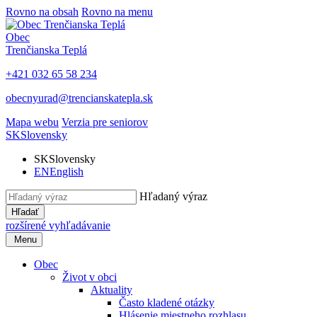
Rovno na obsah
Rovno na menu
Obec
Trenčianska Teplá
+421 032 65 58 234
obecnyurad@trencianskatepla.sk
Mapa webu
Verzia pre seniorov
SK
Slovensky
SK
Slovensky
EN
English
Hľadaný výraz
Hľadať
rozšírené vyhľadávanie
Menu
Obec
Život v obci
Aktuality
Často kladené otázky
Hlásenie miestneho rozhlasu