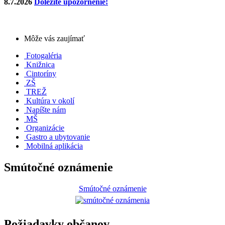
8.7.2026
Dôležité upozornenie!
Môže vás zaujímať
Fotogaléria
Knižnica
Cintoríny
ZŠ
TREŽ
Kultúra v okolí
Napíšte nám
MŠ
Organizácie
Gastro a ubytovanie
Mobilná aplikácia
Smútočné oznámenie
Smútočné oznámenie
Požiadavky občanov