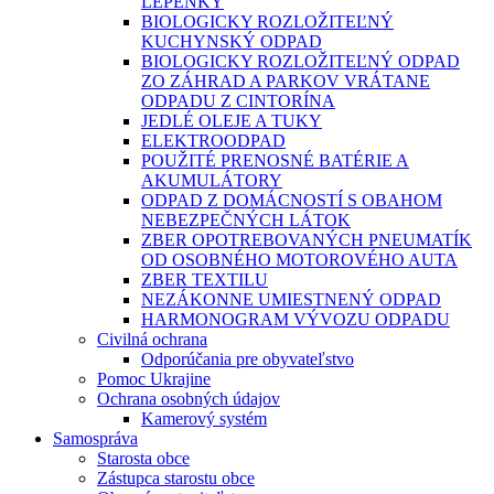
LEPENKY
BIOLOGICKY ROZLOŽITEĽNÝ
KUCHYNSKÝ ODPAD
BIOLOGICKY ROZLOŽITEĽNÝ ODPAD
ZO ZÁHRAD A PARKOV VRÁTANE
ODPADU Z CINTORÍNA
JEDLÉ OLEJE A TUKY
ELEKTROODPAD
POUŽITÉ PRENOSNÉ BATÉRIE A
AKUMULÁTORY
ODPAD Z DOMÁCNOSTÍ S OBAHOM
NEBEZPEČNÝCH LÁTOK
ZBER OPOTREBOVANÝCH PNEUMATÍK
OD OSOBNÉHO MOTOROVÉHO AUTA
ZBER TEXTILU
NEZÁKONNE UMIESTNENÝ ODPAD
HARMONOGRAM VÝVOZU ODPADU
Civilná ochrana
Odporúčania pre obyvateľstvo
Pomoc Ukrajine
Ochrana osobných údajov
Kamerový systém
Samospráva
Starosta obce
Zástupca starostu obce