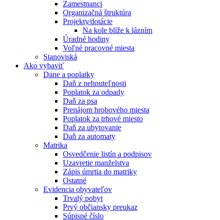
Zamestnanci
Organizačná štruktúra
Projekty⁄dotácie
Na kole blíže k lázním
Úradné hodiny
Voľné pracovné miesta
Stanoviská
Ako vybaviť
Dane a poplatky
Daň z nehnuteľnosti
Poplatok za odpady
Daň za psa
Prenájom hrobového miesta
Poplatok za trhové miesto
Daň za ubytovanie
Daň za automaty
Matrika
Osvedčenie listín a podpisov
Uzavretie manželstva
Zápis úmrtia do matriky
Ostatné
Evidencia obyvateľov
Trvalý pobyt
Prvý občiansky preukaz
Súpisné číslo