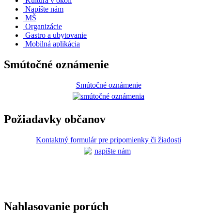
Kultúra v okolí
Napíšte nám
MŠ
Organizácie
Gastro a ubytovanie
Mobilná aplikácia
Smútočné oznámenie
Smútočné oznámenie
Požiadavky občanov
Kontaktný formulár pre pripomienky či žiadosti
Nahlasovanie porúch