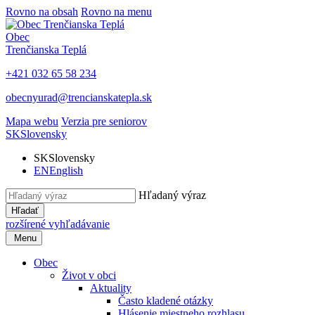
Rovno na obsah
Rovno na menu
Obec
Trenčianska Teplá
+421 032 65 58 234
obecnyurad@trencianskatepla.sk
Mapa webu
Verzia pre seniorov
SK
Slovensky
SK
Slovensky
EN
English
Hľadaný výraz
Hľadať
rozšírené vyhľadávanie
Menu
Obec
Život v obci
Aktuality
Často kladené otázky
Hlásenie miestneho rozhlasu