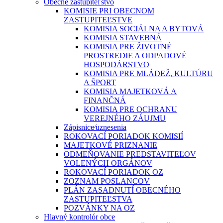
Obecné zastupiteľstvo
KOMISIE PRI OBECNOM
ZASTUPITEĽSTVE
KOMISIA SOCIÁLNA A BYTOVÁ
KOMISIA STAVEBNÁ
KOMISIA PRE ŽIVOTNÉ
PROSTREDIE A ODPADOVÉ
HOSPODÁRSTVO
KOMISIA PRE MLÁDEŽ, KULTÚRU
A ŠPORT
KOMISIA MAJETKOVÁ A
FINANČNÁ
KOMISIA PRE OCHRANU
VEREJNÉHO ZÁUJMU
Zápisnice⁄uznesenia
ROKOVACÍ PORIADOK KOMISIÍ
MAJETKOVÉ PRIZNANIE
ODMEŇOVANIE PREDSTAVITEĽOV
VOLENÝCH ORGÁNOV
ROKOVACÍ PORIADOK OZ
ZOZNAM POSLANCOV
PLÁN ZASADNUTÍ OBECNÉHO
ZASTUPITEĽSTVA
POZVÁNKY NA OZ
Hlavný kontrolór obce