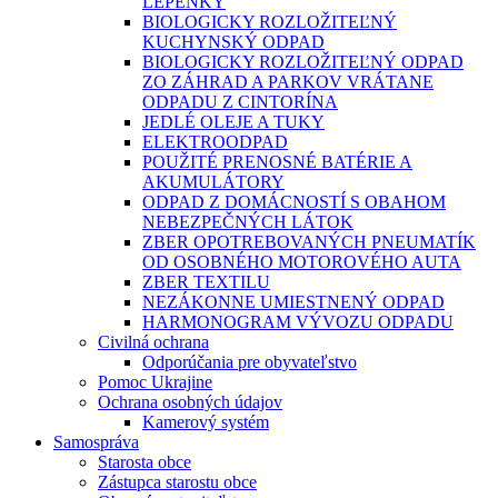
LEPENKY
BIOLOGICKY ROZLOŽITEĽNÝ
KUCHYNSKÝ ODPAD
BIOLOGICKY ROZLOŽITEĽNÝ ODPAD
ZO ZÁHRAD A PARKOV VRÁTANE
ODPADU Z CINTORÍNA
JEDLÉ OLEJE A TUKY
ELEKTROODPAD
POUŽITÉ PRENOSNÉ BATÉRIE A
AKUMULÁTORY
ODPAD Z DOMÁCNOSTÍ S OBAHOM
NEBEZPEČNÝCH LÁTOK
ZBER OPOTREBOVANÝCH PNEUMATÍK
OD OSOBNÉHO MOTOROVÉHO AUTA
ZBER TEXTILU
NEZÁKONNE UMIESTNENÝ ODPAD
HARMONOGRAM VÝVOZU ODPADU
Civilná ochrana
Odporúčania pre obyvateľstvo
Pomoc Ukrajine
Ochrana osobných údajov
Kamerový systém
Samospráva
Starosta obce
Zástupca starostu obce