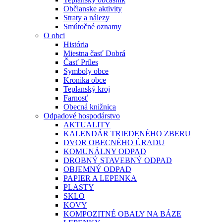
Občianske aktivity
Straty a nálezy
Smútočné oznamy
O obci
História
Miestna časť Dobrá
Časť Príles
Symboly obce
Kronika obce
Teplanský kroj
Farnosť
Obecná knižnica
Odpadové hospodárstvo
AKTUALITY
KALENDÁR TRIEDENÉHO ZBERU
DVOR OBECNÉHO ÚRADU
KOMUNÁLNY ODPAD
DROBNÝ STAVEBNÝ ODPAD
OBJEMNÝ ODPAD
PAPIER A LEPENKA
PLASTY
SKLO
KOVY
KOMPOZITNÉ OBALY NA BÁZE