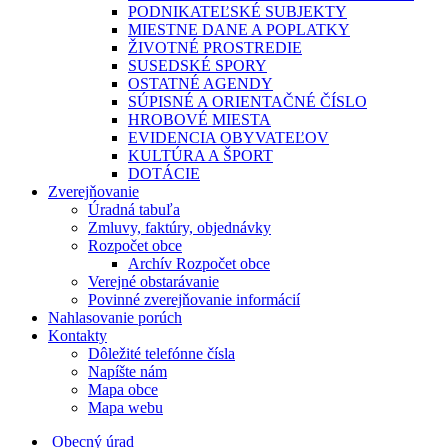
PODNIKATEĽSKÉ SUBJEKTY
MIESTNE DANE A POPLATKY
ŽIVOTNÉ PROSTREDIE
SUSEDSKÉ SPORY
OSTATNÉ AGENDY
SÚPISNÉ A ORIENTAČNÉ ČÍSLO
HROBOVÉ MIESTA
EVIDENCIA OBYVATEĽOV
KULTÚRA A ŠPORT
DOTÁCIE
Zverejňovanie
Úradná tabuľa
Zmluvy, faktúry, objednávky
Rozpočet obce
Archív Rozpočet obce
Verejné obstarávanie
Povinné zverejňovanie informácií
Nahlasovanie porúch
Kontakty
Dôležité telefónne čísla
Napíšte nám
Mapa obce
Mapa webu
Obecný úrad