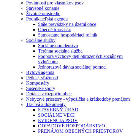
Povinnosti pre vlastníkov psov
Stavebné konanie
Životné prostredie
Podnikateľská agenda
Stále prevádzky na území obce
Obecné trhovisko
Samostatne hospodáriaci roľník
Sociálne služby
Sociálne poradenstvo
Terénna sociálna služba
Podpora výchovy detí ohrozených sociálnym
vylúčením
Jednorazová dávka sociálnej pomoci
Bytová agenda
Petície, sťažnosti
Kompostéry
Susedské spory
Dotácia z rozpočtu obce
Nebytové priestory - výpožička a krátkodobý prenájom
Tlačivá a dokumenty
STAVEBNÝ ÚRAD
SOCIÁLNE VECI
EVIDENCIA PSOV
ODPADOVÉ HOSPODÁRSTVO
PRENÁJOM OBECNÝCH PRIESTOROV