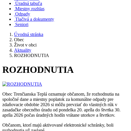
Úradná tabuľa
Miestny rozhlas
Odpady
Tlačivá a dokumenty
Seniori
Úvodná stránka
Obec
Život v obci
Aktuality
ROZHODNUTIA
ROZHODNUTIA
Obec Trenčianska Teplá oznamuje občanom, že rozhodnutia na
spoločné dane a miestny poplatok za komunálne odpady pre
zdaňovacie obdobie 2026 si môžu prevziať do vlastných rúk v
zasadačke obecného úradu od pondelka 20. apríla do štvrtka 30.
apríla 2026 počas úradných hodín vrátane utorkov a štvrtkov.
Občanom, ktorí majú aktivované elektronické schránky, boli
rozhodnutia už zaslané.