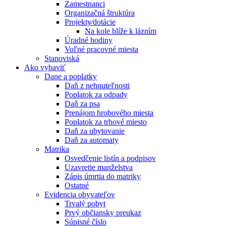
Zamestnanci
Organizačná štruktúra
Projekty⁄dotácie
Na kole blíže k lázním
Úradné hodiny
Voľné pracovné miesta
Stanoviská
Ako vybaviť
Dane a poplatky
Daň z nehnuteľnosti
Poplatok za odpady
Daň za psa
Prenájom hrobového miesta
Poplatok za trhové miesto
Daň za ubytovanie
Daň za automaty
Matrika
Osvedčenie listín a podpisov
Uzavretie manželstva
Zápis úmrtia do matriky
Ostatné
Evidencia obyvateľov
Trvalý pobyt
Prvý občiansky preukaz
Súpisné číslo