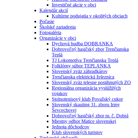
Investičné akcie v obci
Kalendár akcií
Kultúrne podujatia v okolitých obciach
Počasie
Školské zariadenia
Fotogaléria
Organizácie v obci
Dychová hudba DOBRANKA
Dobrovoľný hasičský zbor Trenčianska
Teplá
TJ Lokomotíva Trenčianska Teplá
Folklórny súbor TEPLANKA
Slovenský zväz záhradkárov
Trenčianska elektrická železnica
Slovenský zväz telesne postihnutých ZO
Regionálna organizácia vyslúžilých
vojakov
Stolnotenisový klub Považský cukor
Slovenský skauting 31. zboru Irmy
Ševcechovej
Dobrovoľný hasičský zbor m. č. Dobrá
Miestny odbor Matice slovenskej
Jednota dôchodcov
Klub slovenských turistov
Teplanský občasník