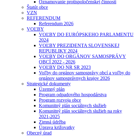
Oznamovanie protispoločenskej činnosti
Štatút obce
VZN
REFERENDUM
Referendum 2026
VOĽBY
VOĽBY DO EURÓPSKEHO PARLAMENTU
2024
VOĽBY PREZIDENTA SLOVENSKEJ
REPUBLIKY 2024
VOĽBY DO ORGÁNOV SAMOSPRÁVY
OBCÍ 2022 - 2026
VOĽBY DO NR SR 2023
Voľby do orgánov samosprávy obcí a voľby do
orgánov samosprávnych krajov 2026
Strategické dokumenty
Územný plán
Program odpadového hospodárstva
Program rozvoja obce
Komunitný plán sociálnych služieb
Komunitný plán sociálnych služieb na roky
2021-2025
Zimná údržba
Úprava križovatky
Obecný úrad