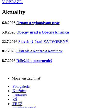
V OBRAZE.
Aktuality
6.8.2026
Oznam o vykonávaní prác
5.8.2026
Obecný úrad a Obecná knižnica
22.7.2026
Stavebný úrad ZATVORENÝ
8.7.2026
Čistenie a kontrola komínov
8.7.2026
Dôležité upozornenie!
Môže vás zaujímať
Fotogaléria
Knižnica
Cintoríny
ZŠ
TREŽ