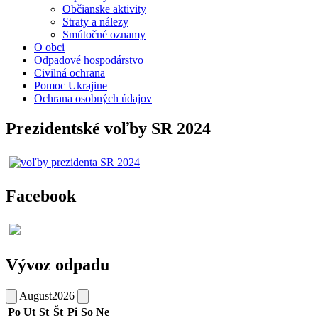
Občianske aktivity
Straty a nálezy
Smútočné oznamy
O obci
Odpadové hospodárstvo
Civilná ochrana
Pomoc Ukrajine
Ochrana osobných údajov
Prezidentské voľby SR 2024
Facebook
Vývoz odpadu
August
2026
Po
Ut
St
Št
Pi
So
Ne