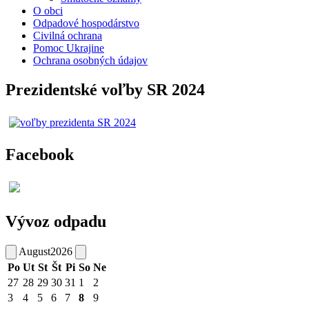
O obci
Odpadové hospodárstvo
Civilná ochrana
Pomoc Ukrajine
Ochrana osobných údajov
Prezidentské voľby SR 2024
Facebook
Vývoz odpadu
August
2026
Po
Ut
St
Št
Pi
So
Ne
27
28
29
30
31
1
2
3
4
5
6
7
8
9