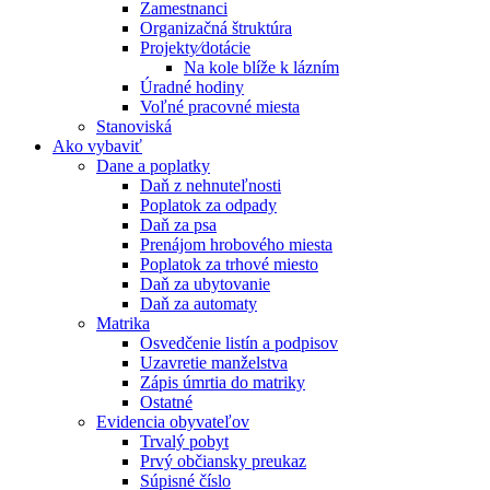
Zamestnanci
Organizačná štruktúra
Projekty⁄dotácie
Na kole blíže k lázním
Úradné hodiny
Voľné pracovné miesta
Stanoviská
Ako vybaviť
Dane a poplatky
Daň z nehnuteľnosti
Poplatok za odpady
Daň za psa
Prenájom hrobového miesta
Poplatok za trhové miesto
Daň za ubytovanie
Daň za automaty
Matrika
Osvedčenie listín a podpisov
Uzavretie manželstva
Zápis úmrtia do matriky
Ostatné
Evidencia obyvateľov
Trvalý pobyt
Prvý občiansky preukaz
Súpisné číslo