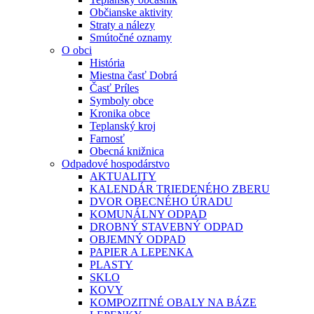
Občianske aktivity
Straty a nálezy
Smútočné oznamy
O obci
História
Miestna časť Dobrá
Časť Príles
Symboly obce
Kronika obce
Teplanský kroj
Farnosť
Obecná knižnica
Odpadové hospodárstvo
AKTUALITY
KALENDÁR TRIEDENÉHO ZBERU
DVOR OBECNÉHO ÚRADU
KOMUNÁLNY ODPAD
DROBNÝ STAVEBNÝ ODPAD
OBJEMNÝ ODPAD
PAPIER A LEPENKA
PLASTY
SKLO
KOVY
KOMPOZITNÉ OBALY NA BÁZE