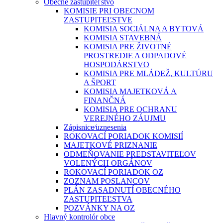
Obecné zastupiteľstvo
KOMISIE PRI OBECNOM
ZASTUPITEĽSTVE
KOMISIA SOCIÁLNA A BYTOVÁ
KOMISIA STAVEBNÁ
KOMISIA PRE ŽIVOTNÉ
PROSTREDIE A ODPADOVÉ
HOSPODÁRSTVO
KOMISIA PRE MLÁDEŽ, KULTÚRU
A ŠPORT
KOMISIA MAJETKOVÁ A
FINANČNÁ
KOMISIA PRE OCHRANU
VEREJNÉHO ZÁUJMU
Zápisnice⁄uznesenia
ROKOVACÍ PORIADOK KOMISIÍ
MAJETKOVÉ PRIZNANIE
ODMEŇOVANIE PREDSTAVITEĽOV
VOLENÝCH ORGÁNOV
ROKOVACÍ PORIADOK OZ
ZOZNAM POSLANCOV
PLÁN ZASADNUTÍ OBECNÉHO
ZASTUPITEĽSTVA
POZVÁNKY NA OZ
Hlavný kontrolór obce