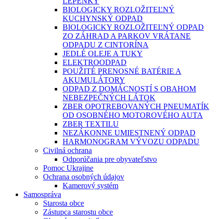
LEPENKY
BIOLOGICKY ROZLOŽITEĽNÝ
KUCHYNSKÝ ODPAD
BIOLOGICKY ROZLOŽITEĽNÝ ODPAD
ZO ZÁHRAD A PARKOV VRÁTANE
ODPADU Z CINTORÍNA
JEDLÉ OLEJE A TUKY
ELEKTROODPAD
POUŽITÉ PRENOSNÉ BATÉRIE A
AKUMULÁTORY
ODPAD Z DOMÁCNOSTÍ S OBAHOM
NEBEZPEČNÝCH LÁTOK
ZBER OPOTREBOVANÝCH PNEUMATÍK
OD OSOBNÉHO MOTOROVÉHO AUTA
ZBER TEXTILU
NEZÁKONNE UMIESTNENÝ ODPAD
HARMONOGRAM VÝVOZU ODPADU
Civilná ochrana
Odporúčania pre obyvateľstvo
Pomoc Ukrajine
Ochrana osobných údajov
Kamerový systém
Samospráva
Starosta obce
Zástupca starostu obce