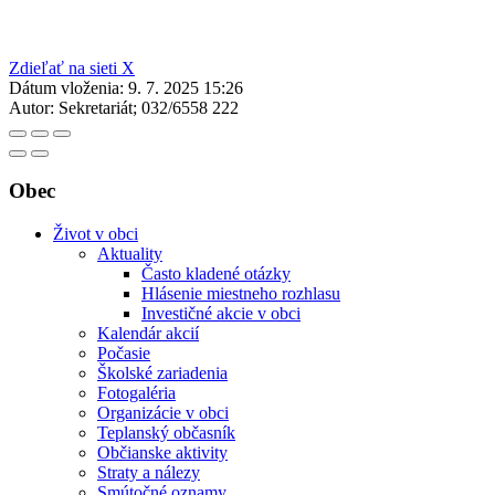
Zdieľať na sieti X
Dátum vloženia:
9. 7. 2025 15:26
Autor:
Sekretariát; 032/6558 222
Obec
Život v obci
Aktuality
Často kladené otázky
Hlásenie miestneho rozhlasu
Investičné akcie v obci
Kalendár akcií
Počasie
Školské zariadenia
Fotogaléria
Organizácie v obci
Teplanský občasník
Občianske aktivity
Straty a nálezy
Smútočné oznamy