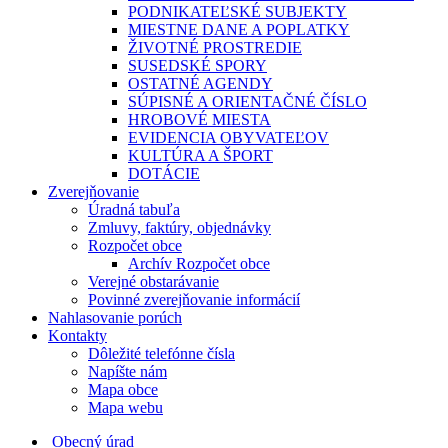
PODNIKATEĽSKÉ SUBJEKTY
MIESTNE DANE A POPLATKY
ŽIVOTNÉ PROSTREDIE
SUSEDSKÉ SPORY
OSTATNÉ AGENDY
SÚPISNÉ A ORIENTAČNÉ ČÍSLO
HROBOVÉ MIESTA
EVIDENCIA OBYVATEĽOV
KULTÚRA A ŠPORT
DOTÁCIE
Zverejňovanie
Úradná tabuľa
Zmluvy, faktúry, objednávky
Rozpočet obce
Archív Rozpočet obce
Verejné obstarávanie
Povinné zverejňovanie informácií
Nahlasovanie porúch
Kontakty
Dôležité telefónne čísla
Napíšte nám
Mapa obce
Mapa webu
Obecný úrad