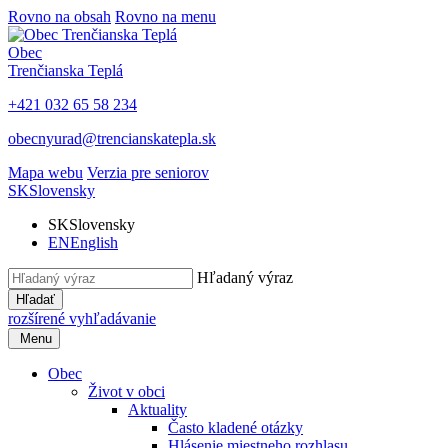
Rovno na obsah
Rovno na menu
Obec
Trenčianska Teplá
+421 032 65 58 234
obecnyurad@trencianskatepla.sk
Mapa webu
Verzia pre seniorov
SK
Slovensky
SK
Slovensky
EN
English
Hľadaný výraz
Hľadať
rozšírené vyhľadávanie
Menu
Obec
Život v obci
Aktuality
Často kladené otázky
Hlásenie miestneho rozhlasu