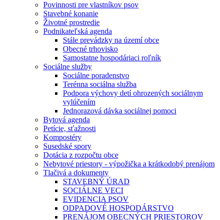
Povinnosti pre vlastníkov psov
Stavebné konanie
Životné prostredie
Podnikateľská agenda
Stále prevádzky na území obce
Obecné trhovisko
Samostatne hospodáriaci roľník
Sociálne služby
Sociálne poradenstvo
Terénna sociálna služba
Podpora výchovy detí ohrozených sociálnym
vylúčením
Jednorazová dávka sociálnej pomoci
Bytová agenda
Petície, sťažnosti
Kompostéry
Susedské spory
Dotácia z rozpočtu obce
Nebytové priestory - výpožička a krátkodobý prenájom
Tlačivá a dokumenty
STAVEBNÝ ÚRAD
SOCIÁLNE VECI
EVIDENCIA PSOV
ODPADOVÉ HOSPODÁRSTVO
PRENÁJOM OBECNÝCH PRIESTOROV