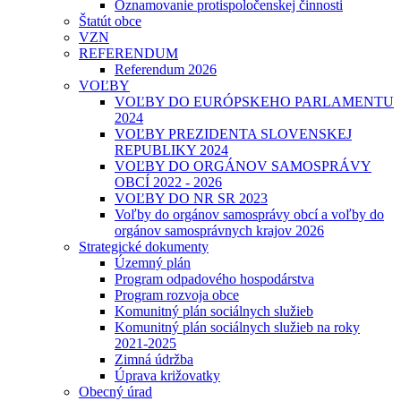
Oznamovanie protispoločenskej činnosti
Štatút obce
VZN
REFERENDUM
Referendum 2026
VOĽBY
VOĽBY DO EURÓPSKEHO PARLAMENTU
2024
VOĽBY PREZIDENTA SLOVENSKEJ
REPUBLIKY 2024
VOĽBY DO ORGÁNOV SAMOSPRÁVY
OBCÍ 2022 - 2026
VOĽBY DO NR SR 2023
Voľby do orgánov samosprávy obcí a voľby do
orgánov samosprávnych krajov 2026
Strategické dokumenty
Územný plán
Program odpadového hospodárstva
Program rozvoja obce
Komunitný plán sociálnych služieb
Komunitný plán sociálnych služieb na roky
2021-2025
Zimná údržba
Úprava križovatky
Obecný úrad