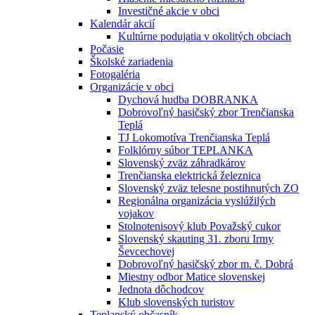
Investičné akcie v obci
Kalendár akcií
Kultúrne podujatia v okolitých obciach
Počasie
Školské zariadenia
Fotogaléria
Organizácie v obci
Dychová hudba DOBRANKA
Dobrovoľný hasičský zbor Trenčianska
Teplá
TJ Lokomotíva Trenčianska Teplá
Folklórny súbor TEPLANKA
Slovenský zväz záhradkárov
Trenčianska elektrická železnica
Slovenský zväz telesne postihnutých ZO
Regionálna organizácia vyslúžilých
vojakov
Stolnotenisový klub Považský cukor
Slovenský skauting 31. zboru Irmy
Ševcechovej
Dobrovoľný hasičský zbor m. č. Dobrá
Miestny odbor Matice slovenskej
Jednota dôchodcov
Klub slovenských turistov
Teplanský občasník