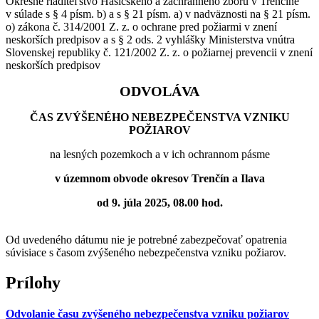
Okresné riaditeľstvo Hasičského a záchranného zboru v Trenčíne
v súlade s § 4 písm. b) a s § 21 písm. a) v nadväznosti na § 21 písm.
o) zákona č. 314/2001 Z. z. o ochrane pred požiarmi v znení
neskorších predpisov a s § 2 ods. 2 vyhlášky Ministerstva vnútra
Slovenskej republiky č. 121/2002 Z. z. o požiarnej prevencii v znení
neskorších predpisov
ODVOLÁVA
ČAS ZVÝŠENÉHO NEBEZPEČENSTVA VZNIKU
POŽIAROV
na lesných pozemkoch a v ich ochrannom pásme
v územnom obvode okresov Trenčín a Ilava
od 9. júla 2025, 08.00 hod.
Od uvedeného dátumu nie je potrebné zabezpečovať opatrenia
súvisiace s časom zvýšeného nebezpečenstva vzniku požiarov.
Prílohy
Odvolanie času zvýšeného nebezpečenstva vzniku požiarov